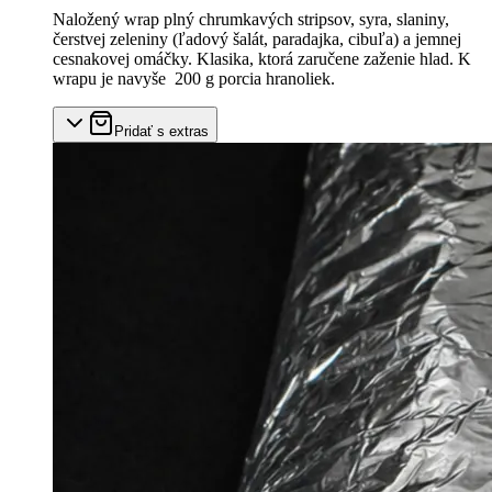
Naložený wrap plný chrumkavých stripsov, syra, slaniny,
čerstvej zeleniny (ľadový šalát, paradajka, cibuľa) a jemnej
cesnakovej omáčky. Klasika, ktorá zaručene zaženie hlad. K
wrapu je navyše 200 g porcia hranoliek.
Pridať s extras