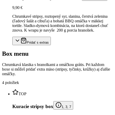
9,90 €
Chrumkavé stripsy, roztopený syr, slanina, čerstvá zelenina
(ľadový šalát a cibuľa) a bohatá BBQ omáčka v mäkkej
tortile. Sladko-dymová kombinácia, na ktorú dostaneš chuť
znova. K wrapu je navyše 200 g porcia hranoliek.
Pridať s extras
Box menu
Chrumkavá klasika s hranolkami a omáčkou grátis. Pri každom
boxe si môžeš pridať extra mäso (stripsy, tyčinky, krúžky) aj ďalšie
omáčky.
4
položiek
TOP
Kuracie stripsy box
1, 3, 7