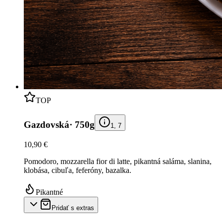
TOP
Gazdovská
·
750g
1, 7
10,90 €
Pomodoro, mozzarella fior di latte, pikantná saláma, slanina,
klobása, cibuľa, feferóny, bazalka.
Pikantné
Pridať s extras