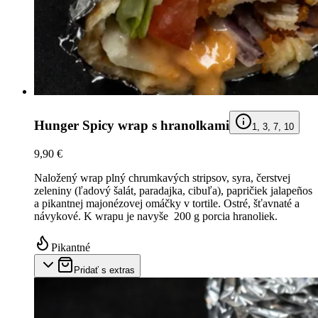
Hunger Spicy wrap s hranolkami
1, 3, 7, 10
9,90 €
Naložený wrap plný chrumkavých stripsov, syra, čerstvej
zeleniny (ľadový šalát, paradajka, cibuľa), papričiek jalapeños
a pikantnej majonézovej omáčky v tortile. Ostré, šťavnaté a
návykové. K wrapu je navyše 200 g porcia hranoliek.
Pikantné
Pridať s extras