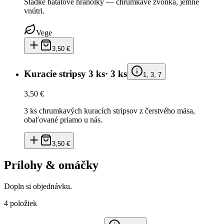
Sladké batátové hranolky — chrumkavé zvonka, jemné
vnútri.
Vege
3,50 €
Kuracie stripsy 3 ks
·
3 ks
1, 3, 7
3,50 €
3 ks chrumkavých kuracích stripsov z čerstvého mäsa,
obaľované priamo u nás.
3,50 €
Prílohy & omáčky
Dopln si objednávku.
4
položiek