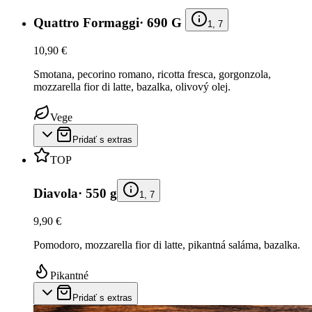
Quattro Formaggi
·
690 G
1, 7
10,90 €
Smotana, pecorino romano, ricotta fresca, gorgonzola,
mozzarella fior di latte, bazalka, olivový olej.
Vege
Pridať s extras
TOP
Diavola
·
550 g
1, 7
9,90 €
Pomodoro, mozzarella fior di latte, pikantná saláma, bazalka.
Pikantné
Pridať s extras