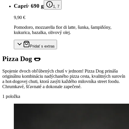
Capri
·
690 g
1, 7
9,90 €
Pomodoro, mozzarella fior di latte, šunka, šampiňóny,
kukurica, bazalka, olivový olej.
Pridať s extras
Pizza Dog 🌭
Spojenie dvoch obľúbených chutí v jednom! Pizza Dog prináša
originálnu kombináciu nadýchaného pizza cesta, kvalitných surovín
a hot-dogovej chuti, ktorá zasýti každého milovníka street foodu.
Chrumkavé, šťavnaté a dokonale zapečené.
1
položka