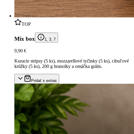
TOP
Mix box
1, 3, 7
9,90 €
Kuracie stripsy (5 ks), mozzarellové tyčinky (5 ks), cibuľové
krúžky (5 ks), 200 g hranolky a omáčka grátis.
Pridať s extras