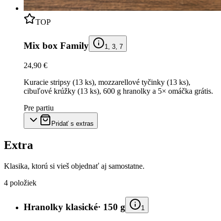
TOP
Mix box Family
1, 3, 7
24,90 €
Kuracie stripsy (13 ks), mozzarellové tyčinky (13 ks),
cibuľové krúžky (13 ks), 600 g hranolky a 5× omáčka grátis.
Pre partiu
Pridať s extras
Extra
Klasika, ktorú si vieš objednať aj samostatne.
4
položiek
Hranolky klasické
·
150 g
1