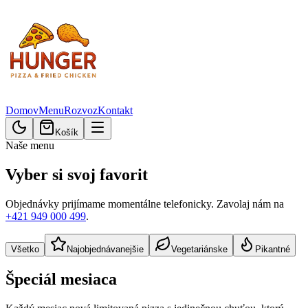
Domov
Menu
Rozvoz
Kontakt
Košík
Naše menu
Vyber si svoj favorit
Objednávky prijímame momentálne telefonicky.
Zavolaj nám na
+421 949 000 499
.
Všetko
Najobjednávanejšie
Vegetariánske
Pikantné
Špeciál mesiaca