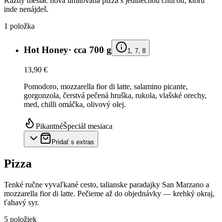
Každý mesiac nová limitovaná pizza s jedinečnou chuťou, ktorú
inde nenájdeš.
1
položka
Hot Honey
·
cca 700 g
1, 7, 8
13,90 €
Pomodoro, mozzarella fior di latte, salamino picante,
gorgonzola, čerstvá pečená hruška, rukola, vlašské orechy,
med, chilli omáčka, olivový olej.
Pikantné
Špeciál mesiaca
Pridať s extras
Pizza
Tenké ručne vyvaľkané cesto, talianske paradajky San Marzano a
mozzarella fior di latte. Pečieme až do objednávky — krehký okraj,
ťahavý syr.
5
položiek