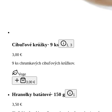
Cibuľové krúžky
·
9 ks
1, 3
3,00 €
9 ks chrumkavých cibuľových krúžkov.
Vege
3,00 €
Hranolky batátové
·
150 g
1
3,50 €